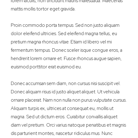
lorem iaculis, non tincidunt mauris malesuada. Maecenas
mattis mollis tortor eget gravida.
Proin commodo porta tempus. Sed non justo aliquam
dolor eleifend ultricies. Sed eleifend magna tellus, eu
pretium magna rhoncus vitae. Etiam id libero vel mi
fermentum tempus. Donec sceler isque congue eros, a
hendrerit lorem ornare et. Fusce rhoncus augue sapien,
euismod porttitor erat euismod eu.
Donec accumsan sem diam, non cursus nisi suscipit vel.
Donec aliquam risus id justo aliquet aliquet. Ut vehicula
ornare placerat. Nam non nulla non purus vulputate cursus.
Aliquam turpis ex, ultrices at consequat eu, mollis ut
magna. Sed ut dictum eros. Curabitur convallis aliquet
diam vel pretium. Orci varius natoque penatibus et magnis
dis parturient montes, nascetur ridiculus mus. Nunc