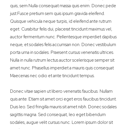
quis, sem Nulla consequat massa quis enim. Donec pede
just Fusce pretium sem quis ipsum gravida eleifend.
Quisque vehicula neque turpis, id eleifend ante rutrum
eget. Curabitur felis dui, placerat tincidunt maximus vel,
auctor fermentum nunc. Pellentesque imperdiet dapibus
neque, et sodales felis accumsan non. Donec vestibulum
porta urna in sodales. Praesent cursus venenatis ultrices.
Nulla in nulla rutrum lectus auctor scelerisque semper sit
amet nunc. Phasellus imperdiet a mauris quis consequat
Maecenas nec odio et ante tincidunt tempus.
Donec vitae sapien ut libero venenatis faucibus. Nullam
quis ante. Etiam sit amet orci eget eros faucibus tincidunt.
Duis leo. Sed fringilla mauris sit amet nibh. Donec sodales
sagittis magna. Sed consequat, leo eget bibendum
sodales, augue velit cursus nunc. Lorem ipsum dolor sit